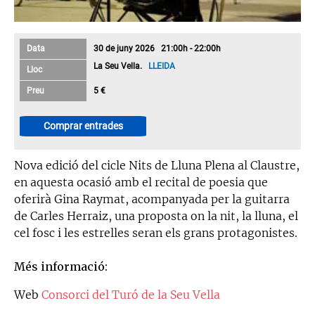
Data
30 de juny 2026 21:00h - 22:00h
La Seu Vella.
LLEIDA
Lloc
Preu
5 €
Comprar entrades
Nova edició del cicle Nits de Lluna Plena al Claustre,
en aquesta ocasió amb el recital de poesia que
oferirà Gina Raymat, acompanyada per la guitarra
de Carles Herraiz, una proposta on la nit, la lluna, el
cel fosc i les estrelles seran els grans protagonistes.
Més informació:
Web
Consorci del Turó de la Seu Vella