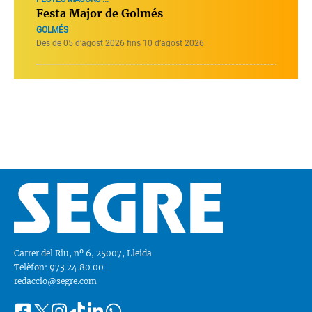
Festa Major de Golmés
GOLMÉS
Des de 05 d’agost 2026 fins 10 d’agost 2026
Carrer del Riu, nº 6, 25007, Lleida
Telèfon: 973.24.80.00
redaccio@segre.com
Facebook
Instagram
Tiktok
Linkedin
Whatsapp