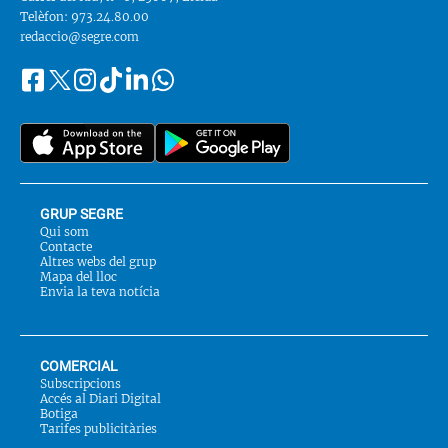
Telèfon: 973.24.80.00
redaccio@segre.com
Facebook
Instagram
Tiktok
Linkedin
Whatsapp
Segueix-
Twitter
nos
a::
GRUP SEGRE
Qui som
Contacte
Altres webs del grup
Mapa del lloc
Envia la teva notícia
COMERCIAL
Subscripcions
Accés al Diari Digital
Botiga
Tarifes publicitàries