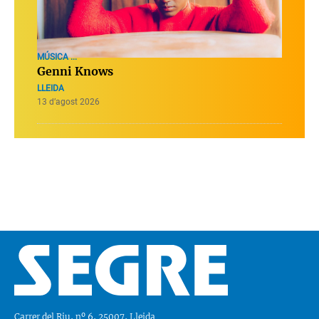
MÚSICA ...
Genni Knows
LLEIDA
13 d’agost 2026
Carrer del Riu, nº 6, 25007, Lleida