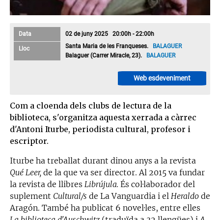
Data
02 de juny 2025 20:00h - 22:00h
Santa Maria de les Franqueses.
BALAGUER
Lloc
Balaguer (Carrer Miracle, 23).
BALAGUER
Web esdeveniment
Com a cloenda dels clubs de lectura de la
biblioteca, s'organitza aquesta xerrada a càrrec
d'Antoni Iturbe, periodista cultural, profesor i
escriptor.
Iturbe ha treballat durant dinou anys a la revista
Qué Leer,
de la que va ser director. Al 2015 va fundar
la revista de llibres
Librújula.
És col·laborador del
suplement
Cultural/s
de La Vanguardia i el
Heraldo
de
Aragón. També ha publicat 6 novel·les, entre elles
La biblioteca d'Auschwitz
(traduïda a 32 llengües) i
A