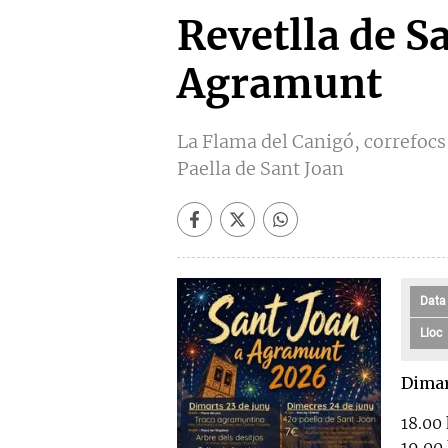
Revetlla de S
Agramunt
La Flama del Canigó, correfocs, 
Paella de Sant Joan
Data
Lloc
Dimar
18.00
19.00 