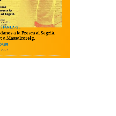
S FAMILIARS ...
danes a la Fresca al Segrià.
t a Massalcoreig.
OREIG
t 2026