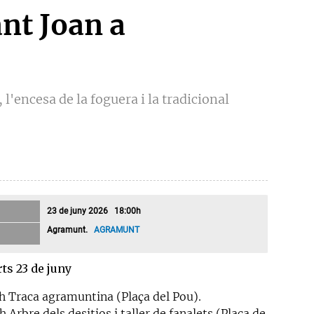
ant Joan a
l'encesa de la foguera i la tradicional
23 de juny 2026 18:00h
Agramunt.
AGRAMUNT
ts 23 de juny
 h Traca agramuntina (Plaça del Pou).
h Arbre dels desitjos i taller de fanalets (Plaça de