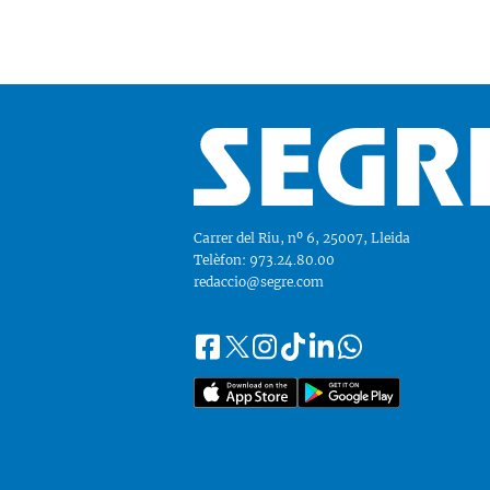
Carrer del Riu, nº 6, 25007, Lleida
Telèfon: 973.24.80.00
redaccio@segre.com
Facebook
Instagram
Tiktok
Linkedin
Whatsapp
Segueix-
Twitter
nos
a::