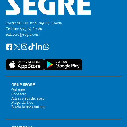
Carrer del Riu, nº 6, 25007, Lleida
Telèfon: 973.24.80.00
redaccio@segre.com
Facebook
Instagram
Tiktok
Linkedin
Whatsapp
Segueix-
Twitter
nos
a::
GRUP SEGRE
Qui som
Contacte
Altres webs del grup
Mapa del lloc
Envia la teva notícia