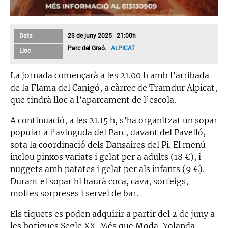
Data
23 de juny 2025 21:00h
Parc del Graó.
ALPICAT
Lloc
La jornada començarà a les 21.00 h amb l’arribada
de la Flama del Canigó, a càrrec de Tramdur Alpicat,
que tindrà lloc a l’aparcament de l’escola.
A continuació, a les 21.15 h, s’ha organitzat un sopar
popular a l’avinguda del Parc, davant del Pavelló,
sota la coordinació dels Dansaires del Pi. El menú
inclou pinxos variats i gelat per a adults (18 €), i
nuggets amb patates i gelat per als infants (9 €).
Durant el sopar hi haurà coca, cava, sorteigs,
moltes sorpreses i servei de bar.
Els tiquets es poden adquirir a partir del 2 de juny a
les botigues Segle XX, Més que Moda, Yolanda