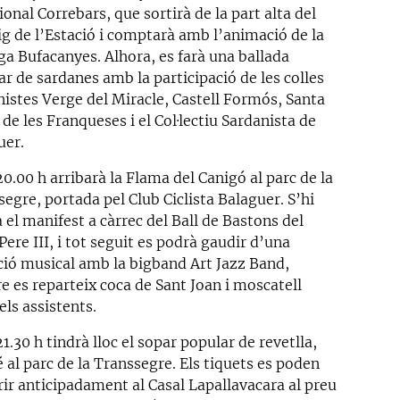
ional Correbars, que sortirà de la part alta del
ig de l’Estació i comptarà amb l’animació de la
ga Bufacanyes. Alhora, es farà una ballada
r de sardanes amb la participació de les colles
nistes Verge del Miracle, Castell Formós, Santa
de les Franqueses i el Col·lectiu Sardanista de
uer.
20.00 h arribarà la Flama del Canigó al parc de la
egre, portada pel Club Ciclista Balaguer. S’hi
à el manifest a càrrec del Ball de Bastons del
Pere III, i tot seguit es podrà gaudir d’una
ció musical amb la bigband Art Jazz Band,
e es reparteix coca de Sant Joan i moscatell
els assistents.
21.30 h tindrà lloc el sopar popular de revetlla,
 al parc de la Transsegre. Els tiquets es poden
rir anticipadament al Casal Lapallavacara al preu