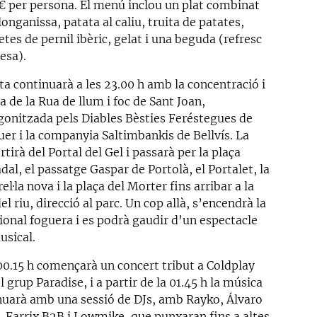
 € per persona. El menú inclou un plat combinat
onganissa, patata al caliu, truita de patates,
tes de pernil ibèric, gelat i una beguda (refresc
esa).
ta continuarà a les 23.00 h amb la concentració i
a de la Rua de llum i foc de Sant Joan,
gonitzada pels Diables Bèsties Feréstegues de
uer i la companyia Saltimbankis de Bellvís. La
rtirà del Portal del Gel i passarà per la plaça
al, el passatge Gaspar de Portolà, el Portalet, la
el·la nova i la plaça del Morter fins arribar a la
el riu, direcció al parc. Un cop allà, s’encendrà la
ional foguera i es podrà gaudir d’un espectacle
usical.
 00.15 h començarà un concert tribut a Coldplay
 grup Paradise, i a partir de la 01.45 h la música
nuarà amb una sessió de DJs, amb Rayko, Álvaro
, Farrix B2B i Lowmike, que punxaran fins a altes