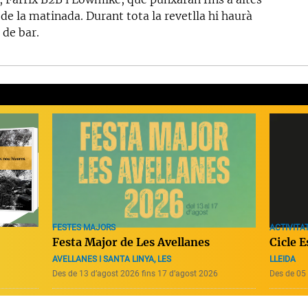
de la matinada. Durant tota la revetlla hi haurà
 de bar.
ACTIVITAT
FESTES MAJORS
Cicle E
Festa Major de Les Avellanes
LLEIDA
AVELLANES I SANTA LINYA, LES
Des de 13 d’agost 2026 fins 17 d’agost 2026
Des de 05 