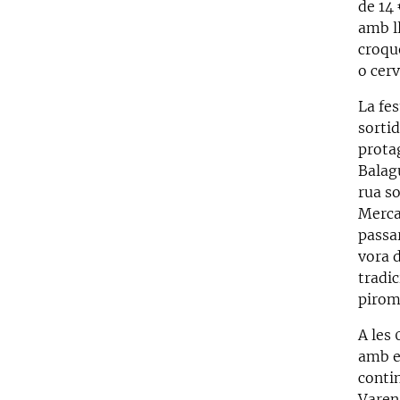
de 14
amb ll
croque
o cerv
La fes
sortid
prota
Balag
rua so
Mercad
passar
vora d
tradic
pirom
A les
amb el
conti
Varen