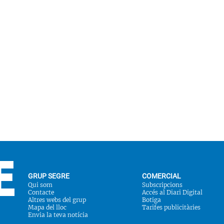
GRUP SEGRE
COMERCIAL
Qui som
Subscripcions
Contacte
Accés al Diari Digital
Altres webs del grup
Botiga
Mapa del lloc
Tarifes publicitàries
Envia la teva notícia