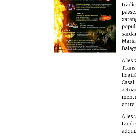
tradic
passe
xaran
popula
sarda
Maria 
Balag
A les 
Transs
llegir
Casal 
actua
mentr
entre 
A les 
també
adqui