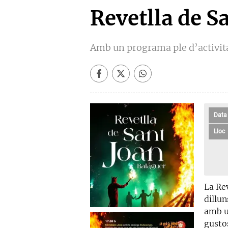
Revetlla de S
Amb un programa ple d’activit
Data
Lloc
La Rev
dillun
amb u
gusto