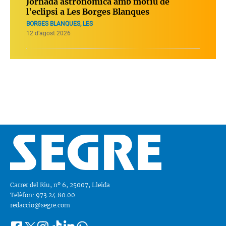
Jornada astronòmica amb motiu de
l'eclipsi a Les Borges Blanques
BORGES BLANQUES, LES
12 d’agost 2026
Carrer del Riu, nº 6, 25007, Lleida
Telèfon: 973.24.80.00
redaccio@segre.com
Facebook
Instagram
Tiktok
Linkedin
Whatsapp