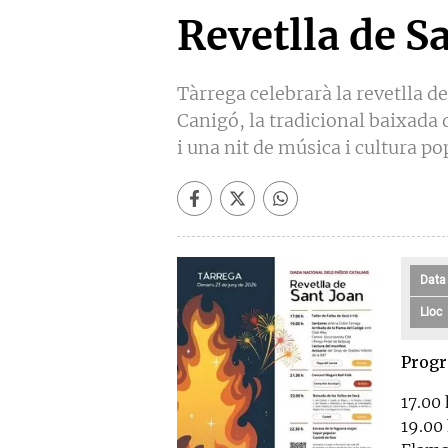
Revetlla de S
Tàrrega celebrarà la revetlla d
Canigó, la tradicional baixada 
i una nit de música i cultura po
Data
Lloc
Prog
17.00 
19.00 