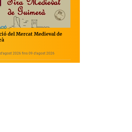
IÓ ...
ició del Mercat Medieval de
rà
d’agost 2026 fins 09 d’agost 2026