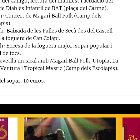
del Canigó, lectura del manifest i actuació del
de Diables Infantil de BAT (plaça del Carme).
h · Concert de Magari Ball Folk (Camp dels
pis).
h · Baixada de les Falles de Secà des del Castell
 la foguera de Can Colapi.
h · Encesa de la foguera major, sopar popular i
l de focs.
Revetlla musical amb Magari Ball Folk, Utopia, La
 Ventura i Tropical Mystic (Camp dels Escolapis).
el sopar: 10 euros.