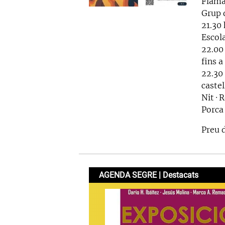
Flama 
Grup 
21.30 
Escola
22.00 
fins a
22.30 
castel
Nit · 
Porca
Preu d
AGENDA SEGRE | Destacats