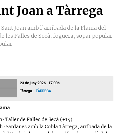
ant Joan a Tàrrega
e Sant Joan amb l’arribada de la Flama del
de les Falles de Secà, foguera, sopar popular
pular
23 de juny 2026 17:00h
Tàrrega.
TÀRREGA
rama
h · Taller de Falles de Secà (+14).
h · Sardanes amb la Cobla Tàrrega, arribada de la