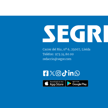
Carrer del Riu, nº 6, 25007, Lleida
Telèfon: 973.24.80.00
redaccio@segre.com
Facebook
Instagram
Tiktok
Linkedin
Whatsapp
Segueix-
Twitter
nos
a::