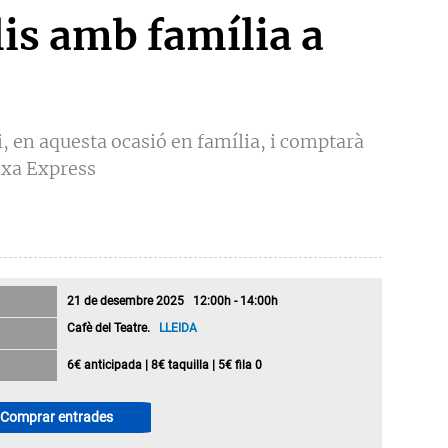
is amb família a
i, en aquesta ocasió en família, i comptarà
ixa Express
21 de desembre 2025 12:00h - 14:00h
Cafè del Teatre.
LLEIDA
6€ anticipada | 8€ taquilla | 5€ fila 0
Comprar entrades