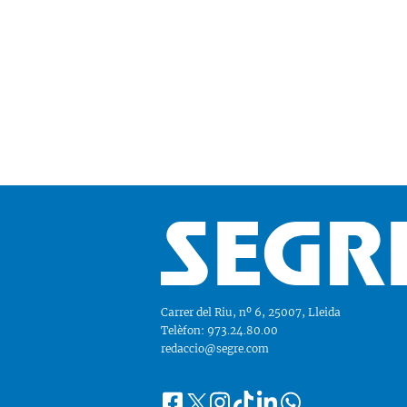
Carrer del Riu, nº 6, 25007, Lleida
Telèfon: 973.24.80.00
redaccio@segre.com
Facebook
Instagram
Tiktok
Linkedin
Whatsapp