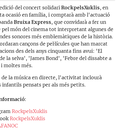
edició del concert solidari
RockpelsXuklis
, en
ta ocasió en família, i comptarà amb l'actuació
 banda
Bruixa Express
, que convidarà a fer un
e pel món del cinema tot interpretant algunes de
andes sonores més emblemàtiques de la història.
cordaran cançons de pel·lícules que han marcat
cions des dels anys cinquanta fins avui: 'El
 de la selva', 'James Bond', 'Febre del dissabte a
' i moltes més.
de la música en directe, l'activitat inclourà
s infantils pensats per als més petits.
nformació:
agram
RockpelsXuklis
book
RockpelsXuklis
AFANOC