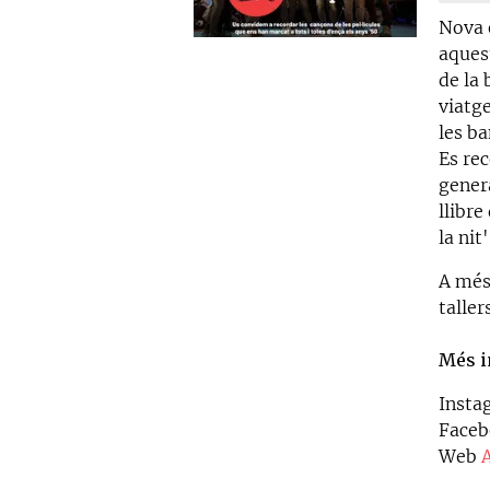
Nova 
aques
de la
viatg
les b
Es re
genera
llibre
la nit
A més 
taller
Més i
Inst
Face
Web