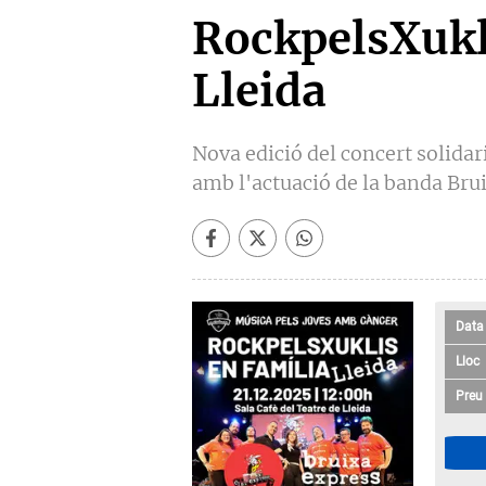
RockpelsXukl
Lleida
Nova edició del concert solidar
amb l'actuació de la banda Bru
Data
Lloc
Preu