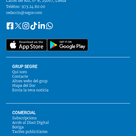
Carrer del Riu, nº 6, 25007, Lleida
Telèfon: 973.24.80.00
redaccio@segre.com
Facebook
Instagram
Tiktok
Linkedin
Whatsapp
Segueix-
Twitter
nos
a::
GRUP SEGRE
Qui som
Contacte
Altres webs del grup
Mapa del lloc
Envia la teva notícia
COMERCIAL
Subscripcions
Accés al Diari Digital
Botiga
Tarifes publicitàries