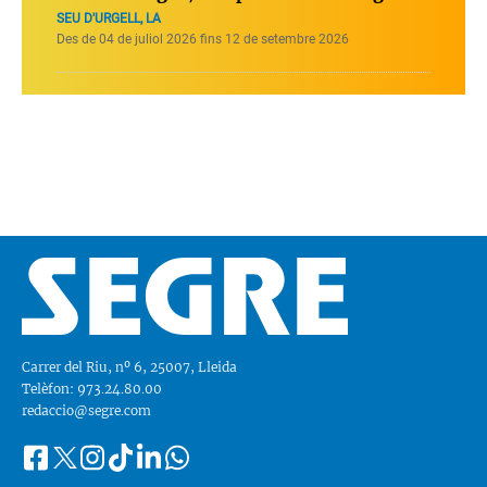
SEU D'URGELL, LA
Des de 04 de juliol 2026 fins 12 de setembre 2026
Carrer del Riu, nº 6, 25007, Lleida
Telèfon: 973.24.80.00
redaccio@segre.com
Facebook
Instagram
Tiktok
Linkedin
Whatsapp
Segueix-
Twitter
nos