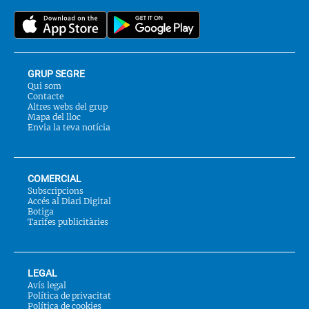
a::
GRUP SEGRE
Qui som
Contacte
Altres webs del grup
Mapa del lloc
Envia la teva notícia
COMERCIAL
Subscripcions
Accés al Diari Digital
Botiga
Tarifes publicitàries
LEGAL
Avís legal
Política de privacitat
Política de cookies