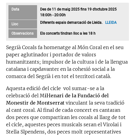
Data
Des de 11 de maig 2025 fins 19 d’octubre 2025
18:00h - 20:00h
Diferents espais demarcació de Lleida.
LLEIDA
Lloc
Observacions
Els concerts tindran lloc a les 18 h
Segrià Corals fa homenatge al Món Coral en el seu
paper aglutinador i portador de valors
humanitzants; impulsor de la cultura i de la llengua
catalana i capdavanter en la cohesió social a la
comarca del Segrià i en tot el territori català.
Aquesta edició del cicle vol sumar-se a la
celebració del M
il·lenari de la Fundació del
Monestir de Montserrat
vinculant la seva tradició
al cant coral. Al final de cada concert es cantaran
dos peces que compartiran les corals al llarg de tot
el cicle, aquestes peces musicals seran el Virolai i
Stella Slpendens, dos peces molt representatives