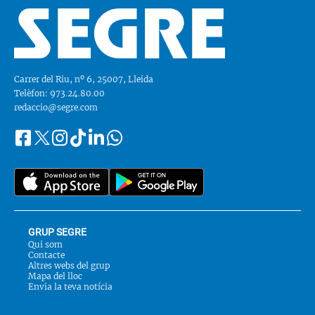
Carrer del Riu, nº 6, 25007, Lleida
Telèfon: 973.24.80.00
redaccio@segre.com
Facebook
Instagram
Tiktok
Linkedin
Whatsapp
Segueix-
Twitter
nos
a::
GRUP SEGRE
Qui som
Contacte
Altres webs del grup
Mapa del lloc
Envia la teva notícia