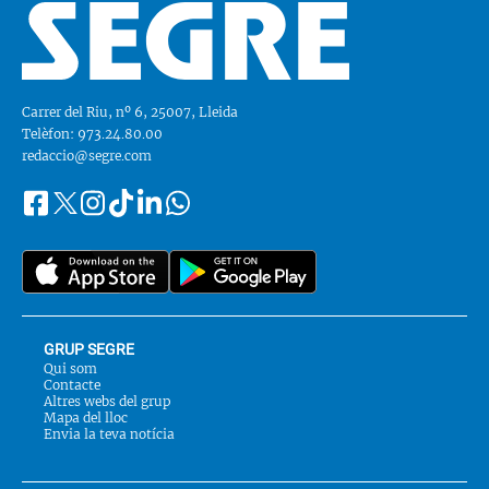
Carrer del Riu, nº 6, 25007, Lleida
Telèfon: 973.24.80.00
redaccio@segre.com
Facebook
Instagram
Tiktok
Linkedin
Whatsapp
Segueix-
Twitter
nos
a::
GRUP SEGRE
Qui som
Contacte
Altres webs del grup
Mapa del lloc
Envia la teva notícia