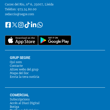
Carrer del Riu, nº 6, 25007, Lleida
Telèfon: 973.24.80.00
redaccio@segre.com
Facebook
Instagram
Tiktok
Linkedin
Whatsapp
Segueix-
Twitter
nos
a::
GRUP SEGRE
Qui som
Contacte
Altres webs del grup
Mapa del lloc
Envia la teva notícia
COMERCIAL
Subscripcions
Accés al Diari Digital
Botiga