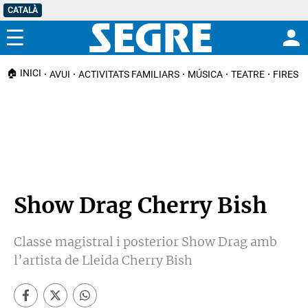
CATALÀ
Menú
🏠 INICI
AVUI
ACTIVITATS FAMILIARS
MÚSICA
TEATRE
FIRES I
Show Drag Cherry Bish
Classe magistral i posterior Show Drag amb
l’artista de Lleida Cherry Bish