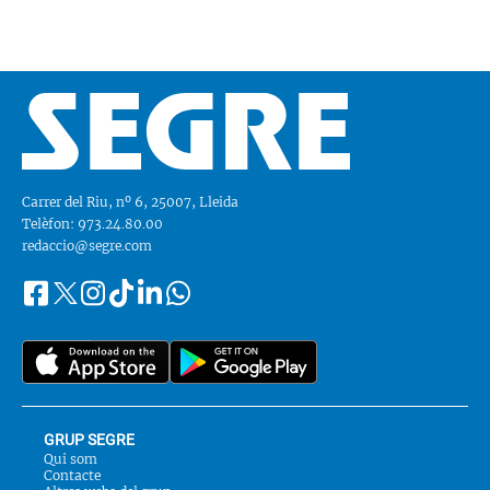
Carrer del Riu, nº 6, 25007, Lleida
Telèfon: 973.24.80.00
redaccio@segre.com
Facebook
Instagram
Tiktok
Linkedin
Whatsapp
Segueix-
Twitter
nos
a::
GRUP SEGRE
Qui som
Contacte