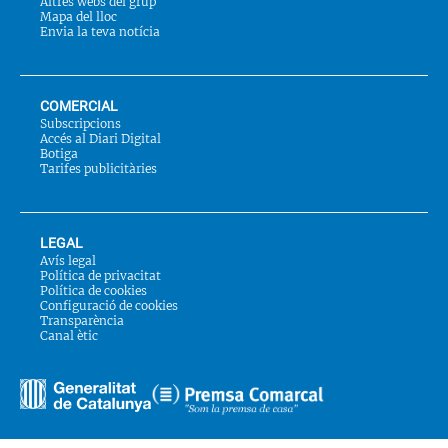
Altres webs del grup
Mapa del lloc
Envia la teva notícia
COMERCIAL
Subscripcions
Accés al Diari Digital
Botiga
Tarifes publicitàries
LEGAL
Avís legal
Política de privacitat
Política de cookies
Configuració de cookies
Transparència
Canal ètic