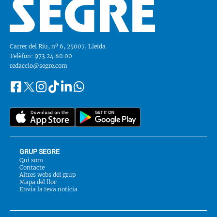
Carrer del Riu, nº 6, 25007, Lleida
Telèfon: 973.24.80.00
redaccio@segre.com
Facebook
Instagram
Tiktok
Linkedin
Whatsapp
Segueix-
Twitter
nos
a::
GRUP SEGRE
Qui som
Contacte
Altres webs del grup
Mapa del lloc
Envia la teva notícia