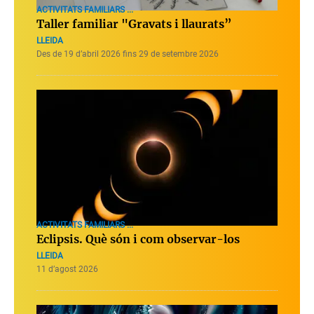
ACTIVITATS FAMILIARS ...
Taller familiar "Gravats i llaurats”
LLEIDA
Des de 19 d’abril 2026 fins 29 de setembre 2026
ACTIVITATS FAMILIARS ...
Eclipsis. Què són i com observar-los
LLEIDA
11 d’agost 2026