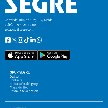
Carrer del Riu, nº 6, 25007, Lleida
Telèfon: 973.24.80.00
redaccio@segre.com
Facebook
Instagram
Tiktok
Linkedin
Whatsapp
Segueix-
Twitter
nos
a::
GRUP SEGRE
Qui som
Contacte
Altres webs del grup
Mapa del lloc
Envia la teva notícia