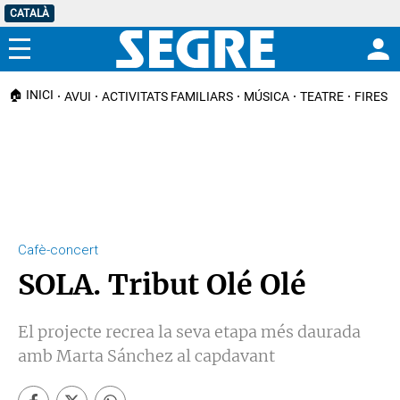
CATALÀ
Menú
🏠 INICI
AVUI
ACTIVITATS FAMILIARS
MÚSICA
TEATRE
FIRES I
Cafè-concert
SOLA. Tribut Olé Olé
El projecte recrea la seva etapa més daurada
amb Marta Sánchez al capdavant