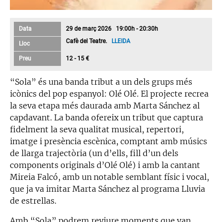
Data
29 de març 2026 19:00h - 20:30h
Cafè del Teatre.
LLEIDA
Lloc
Preu
12 - 15 €
“Sola” és una banda tribut a un dels grups més
icònics del pop espanyol: Olé Olé. El projecte recrea
la seva etapa més daurada amb Marta Sánchez al
capdavant. La banda ofereix un tribut que captura
fidelment la seva qualitat musical, repertori,
imatge i presència escènica, comptant amb músics
de llarga trajectòria (un d’ells, fill d’un dels
components originals d’Olé Olé) i amb la cantant
Mireia Falcó, amb un notable semblant físic i vocal,
que ja va imitar Marta Sánchez al programa Lluvia
de estrellas.
Amb “Sola” podrem reviure moments que van