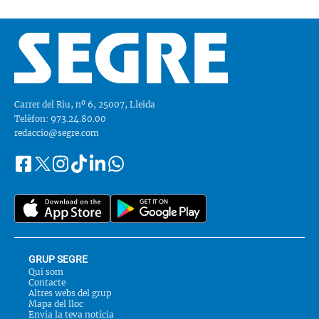
Carrer del Riu, nº 6, 25007, Lleida
Telèfon: 973.24.80.00
redaccio@segre.com
Facebook
Instagram
Tiktok
Linkedin
Whatsapp
Segueix-
Twitter
nos
a::
GRUP SEGRE
Qui som
Contacte
Altres webs del grup
Mapa del lloc
Envia la teva notícia