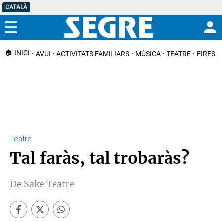
CATALÀ
Menú
🏠 INICI
AVUI
ACTIVITATS FAMILIARS
MÚSICA
TEATRE
FIRES I
Teatre
Tal faràs, tal trobaràs?
De Sake Teatre