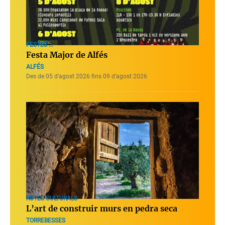
FESTES ...
Festa Major de Alfés
ALFÉS
Des de 05 d’agost 2026 fins 09 d’agost 2026
RUTES CULTURALS
L’art de construir murs en pedra seca
TORREBESSES