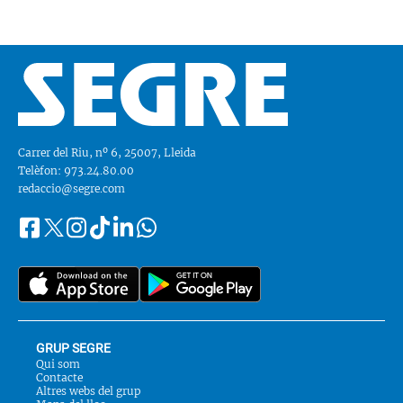
Carrer del Riu, nº 6, 25007, Lleida
Telèfon: 973.24.80.00
redaccio@segre.com
Facebook
Instagram
Tiktok
Linkedin
Whatsapp
Segueix-
Twitter
nos
a::
GRUP SEGRE
Qui som
Contacte
Altres webs del grup