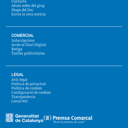
Contacte
Altres webs del grup
Mapa del lloc
Envia la teva notícia
COMERCIAL
Subscripcions
Accés al Diari Digital
Botiga
Tarifes publicitàries
LEGAL
Avís legal
Política de privacitat
Política de cookies
Configuració de cookies
Transparència
Canal ètic