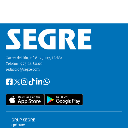
Carrer del Riu, nº 6, 25007, Lleida
Telèfon: 973.24.80.00
redaccio@segre.com
Facebook
Instagram
Tiktok
Linkedin
Whatsapp
Segueix-
Twitter
nos
a::
GRUP SEGRE
Qui som