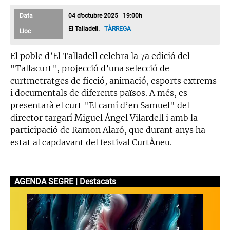
Data
04 d’octubre 2025 19:00h
El Talladell.
TÀRREGA
Lloc
El poble d’El Talladell celebra la 7a edició del
"Tallacurt", projecció d’una selecció de
curtmetratges de ficció, animació, esports extrems
i documentals de diferents països. A més, es
presentarà el curt "El camí d’en Samuel" del
director targarí Miguel Ángel Vilardell i amb la
participació de Ramon Alaró, que durant anys ha
estat al capdavant del festival CurtÀneu.
AGENDA SEGRE | Destacats