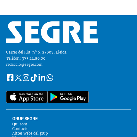
Carrer del Riu, nº 6, 25007, Lleida
Telèfon: 973.24.80.00
redaccio@segre.com
Facebook
Instagram
Tiktok
Linkedin
Whatsapp
Segueix-
Twitter
nos
a::
GRUP SEGRE
Qui som
Contacte
Altres webs del grup