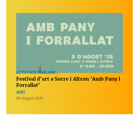
ACTIVITATS FAMILIARS ...
Festival d'art a Sorre i Altron 'Amb Pany i
Forrallat'
SORT
09 d’agost 2026