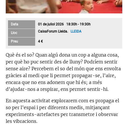
Data
01 de juliol 2026 18:30h - 19:30h
CaixaForum Lleida.
LLEIDA
Lloc
Preu
4 €
Què és el so? Quan algú dona un cop a alguna cosa,
per què ho puc sentir des de lluny? Podríem sentir
sense aire? Percebem el so del món que ens envolta
gràcies al medi que li permet propagar-se, l’aire,
encara que no ens adonem que hi és; a més
d’ajudar-nos a respirar, ens permet sentir-hi.
En aquesta activitat explorarem com es propaga el
so per l’espai i per diferents medis, mitjançant
experiments-artefactes per transmetre i observar
les vibracions.