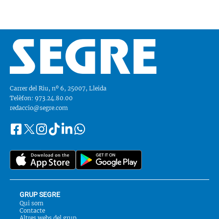
Carrer del Riu, nº 6, 25007, Lleida
Telèfon: 973.24.80.00
redaccio@segre.com
Facebook
Instagram
Tiktok
Linkedin
Whatsapp
Segueix-
Twitter
nos
a::
GRUP SEGRE
Qui som
Contacte
Altres webs del grup