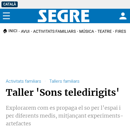
CATALÀ
Menú
🏠 INICI
AVUI
ACTIVITATS FAMILIARS
MÚSICA
TEATRE
FIRES I
Activitats familiars · Tallers familiars
Taller 'Sons teledirigits'
Explorarem com es propaga el so per l’espai i
per diferents medis, mitjançant experiments-
artefactes