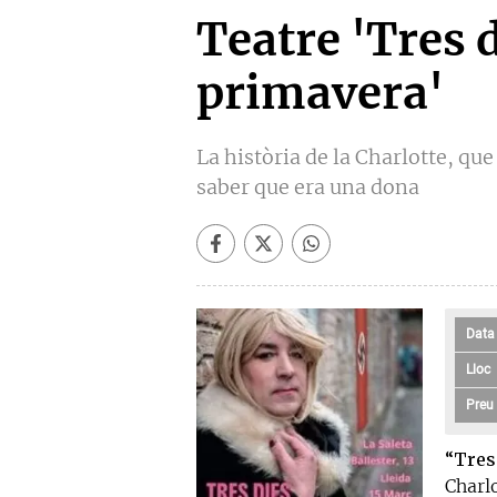
Teatre 'Tres 
primavera'
La història de la Charlotte, qu
saber que era una dona
Data
Lloc
Preu
“Tres
Charl