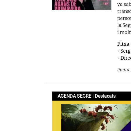
va sab
transc
person
la Se
i molt
Fitxa 
• Ser
• Dir
Premi 
AGENDA SEGRE | Destacats