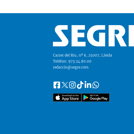
Carrer del Riu, nº 6, 25007, Lleida
Telèfon: 973.24.80.00
redaccio@segre.com
Facebook
Instagram
Tiktok
Linkedin
Whatsapp
Segueix-
Twitter
nos
a::