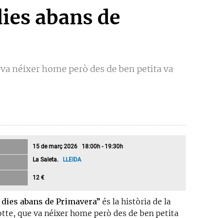
dies abans de
e va néixer home però des de ben petita va
15 de març 2026 18:00h - 19:30h
La Saleta.
LLEIDA
12 €
 dies abans de Primavera”
és la història de la
otte, que va néixer home però des de ben petita