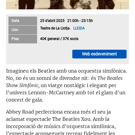
Data
25 d’abril 2025 21:00h - 23:15h
Teatre de La Llotja.
LLEIDA
Lloc
Preu
40€ general / 37€ socis
Web esdeveniment
Imagineu els Beatles amb una orquestra simfònica.
No, no és un somni de divendre nit: és
The Beatles
Show Simfònic,
un viatge nostàlgic i elegant per
l'univers Lennon-McCartney amb tot el glam d'un
concert de gala.
Abbey Road perfecciona encara més el seu ja
aclamat espectacle The Beatles Xou. Amb la
incorporació de músics d'orquestra simfònica,
l'espectacle aconsegueix recrear fidelment les