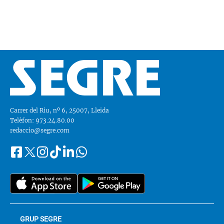
Carrer del Riu, nº 6, 25007, Lleida
Telèfon: 973.24.80.00
redaccio@segre.com
Facebook
Instagram
Tiktok
Linkedin
Whatsapp
Segueix-
Twitter
nos
a::
GRUP SEGRE