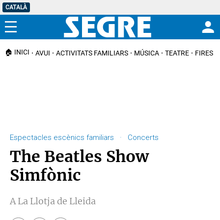
CATALÀ
Menú
🏠 INICI
AVUI
ACTIVITATS FAMILIARS
MÚSICA
TEATRE
FIRES I
Espectacles escènics familiars · Concerts
The Beatles Show
Simfònic
A La Llotja de Lleida