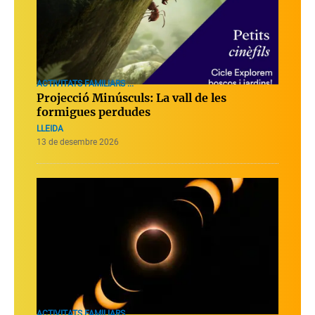
ACTIVITATS FAMILIARS ...
Projecció Minúsculs: La vall de les
formigues perdudes
LLEIDA
13 de desembre 2026
ACTIVITATS FAMILIARS ...