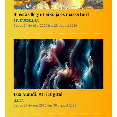
EXPOSICIONS
Si estàs llegint això ja és massa tard
SEU D'URGELL, LA
Des de 24 de juliol 2026 fins 29 d’agost 2026
EXPOSICIONS
Lux Mundi. Atri Digital
LLEIDA
Des de 27 de juny 2026 fins 30 d’agost 2026