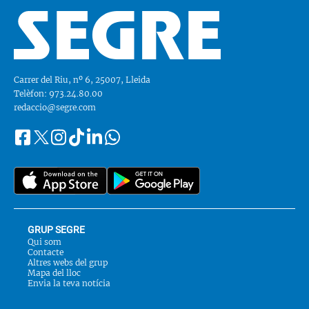
Carrer del Riu, nº 6, 25007, Lleida
Telèfon: 973.24.80.00
redaccio@segre.com
Facebook
Instagram
Tiktok
Linkedin
Whatsapp
Segueix-
Twitter
nos
a::
GRUP SEGRE
Qui som
Contacte
Altres webs del grup
Mapa del lloc
Envia la teva notícia