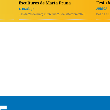
Festa 
Escultures de Marta Pruna
ARBECA
ALBAGÉS, L'
6
Des de 28 de març 2026 fins 27 de setembre 2026
Des de 13 