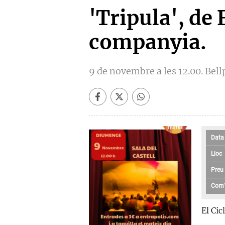
'Tripula', de 
companyia.
9 de novembre a les 12.00. Bell
Data
Lloc
Preu
Com
El Ci