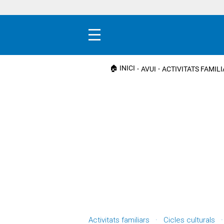
Menú
🏠 INICI
AVUI
ACTIVITATS FAMIL
Activitats familiars · Cicles cultura