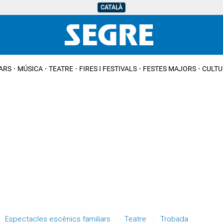
CATALÀ
IARS
MÚSICA
TEATRE
FIRES I FESTIVALS
FESTES MAJORS
CULTU
ls · Espectacles escènics familiars · Teatre · Trobada