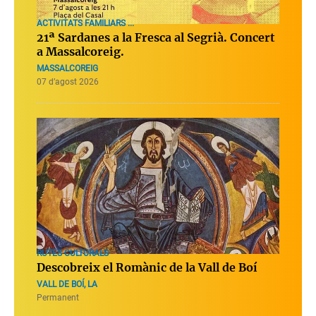
ACTIVITATS FAMILIARS ...
21ª Sardanes a la Fresca al Segrià. Concert
a Massalcoreig.
MASSALCOREIG
07 d’agost 2026
RUTES CULTURALS
Descobreix el Romànic de la Vall de Boí
VALL DE BOÍ, LA
Permanent