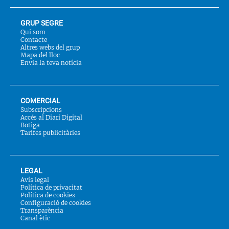
GRUP SEGRE
Qui som
Contacte
Altres webs del grup
Mapa del lloc
Envia la teva notícia
COMERCIAL
Subscripcions
Accés al Diari Digital
Botiga
Tarifes publicitàries
LEGAL
Avís legal
Política de privacitat
Política de cookies
Configuració de cookies
Transparència
Canal ètic