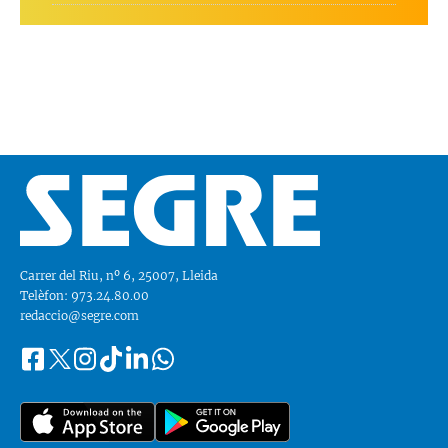
Carrer del Riu, nº 6, 25007, Lleida
Telèfon: 973.24.80.00
redaccio@segre.com
Facebook
Instagram
Tiktok
Linkedin
Whatsapp
Segueix-
Twitter
nos
a::