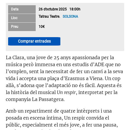
Data
26 d’octubre 2025 18:00h
Tatrau Teatre.
SOLSONA
Lloc
Preu
10€
Comprar entrades
La Clara, una jove de 25 anys apassionada per la
música però immersa en uns estudis d’ADE que no
l’omplen, sent la necessitat de fer un canvi a la seva
vida i accepta una plaça d’Erasmus a Viena. Un cop
allà, s'adona que l'adaptació no és fàcil. Aquesta és
la història del musical
Un respir
, interpretat per la
companyia La Passatgera.
Amb un repartiment de quatre intèrprets i una
posada en escena íntima, Un respir convida el
públic, especialment el més jove, a fer una pausa,