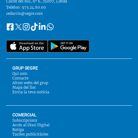
Carrer del Riu, nº 6, 25007, Lleida
Telèfon: 973.24.80.00
redaccio@segre.com
Facebook
Instagram
Tiktok
Linkedin
Whatsapp
Segueix-
Twitter
nos
a::
GRUP SEGRE
Qui som
Contacte
Altres webs del grup
Mapa del lloc
Envia la teva notícia
COMERCIAL
Subscripcions
Accés al Diari Digital
Botiga
Tarifes publicitàries