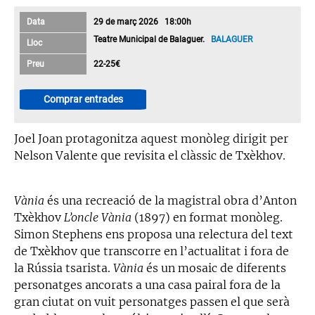
Data
29 de març 2026 18:00h
Teatre Municipal de Balaguer.
BALAGUER
Lloc
Preu
22-25€
Comprar entrades
Joel Joan protagonitza aquest monòleg dirigit per
Nelson Valente que revisita el clàssic de Txèkhov.
Vània
és una recreació de la magistral obra d’Anton
Txèkhov
L’oncle Vània
(1897) en format monòleg.
Simon Stephens ens proposa una relectura del text
de Txèkhov que transcorre en l’actualitat i fora de
la Rússia tsarista.
Vània
és un mosaic de diferents
personatges ancorats a una casa pairal fora de la
gran ciutat on vuit personatges passen el que serà