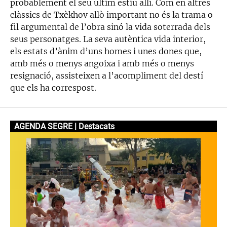
probablement el seu últim estiu allí. Com en altres
clàssics de Txèkhov allò important no és la trama o
fil argumental de l’obra sinó la vida soterrada dels
seus personatges. La seva autèntica vida interior,
els estats d’ànim d’uns homes i unes dones que,
amb més o menys angoixa i amb més o menys
resignació, assisteixen a l’acompliment del destí
que els ha correspost.
AGENDA SEGRE | Destacats