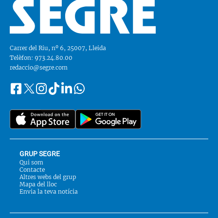
Carrer del Riu, nº 6, 25007, Lleida
Telèfon: 973.24.80.00
redaccio@segre.com
Facebook
Instagram
Tiktok
Linkedin
Whatsapp
Segueix-
Twitter
nos
a::
GRUP SEGRE
Qui som
Contacte
Altres webs del grup
Mapa del lloc
Envia la teva notícia