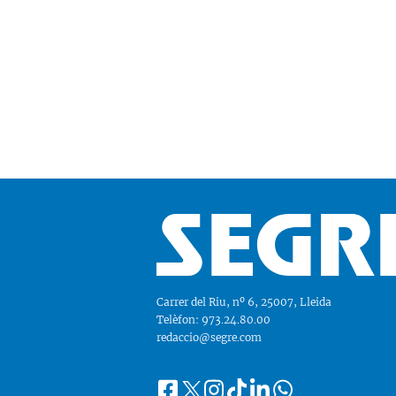
Carrer del Riu, nº 6, 25007, Lleida
Telèfon: 973.24.80.00
redaccio@segre.com
Facebook
Instagram
Tiktok
Linkedin
Whatsapp