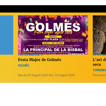
RUTES CU
FESTES MAJORS ...
L’art 
Festa Major de Golmés
seca
GOLMÉS
TORREBE
6
Des de 05 d’agost 2026 fins 10 d’agost 2026
Permanen