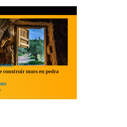
LTURALS
de construir murs en pedra
SSES
t