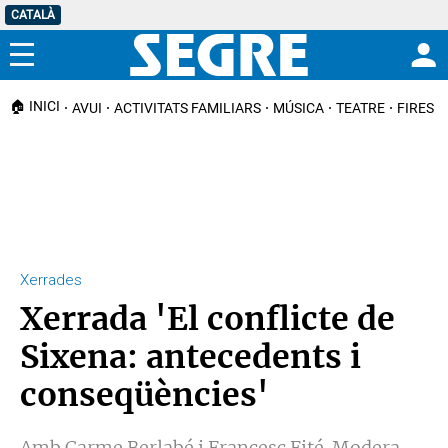
CATALÀ
Menú
🏠 INICI
AVUI
ACTIVITATS FAMILIARS
MÚSICA
TEATRE
FIRES I
Xerrades
Xerrada 'El conflicte de
Sixena: antecedents i
conseqüències'
Amb Carme Berlabé i Francesc Fité. Modera