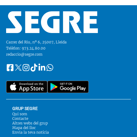
Carrer del Riu, nº 6, 25007, Lleida
Telèfon: 973.24.80.00
redaccio@segre.com
Facebook
Instagram
Tiktok
Linkedin
Whatsapp
Segueix-
Twitter
nos
a::
GRUP SEGRE
Qui som
Contacte
Altres webs del grup
Mapa del lloc
Envia la teva notícia