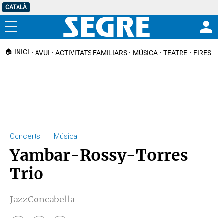
CATALÀ
Menú
🏠 INICI
AVUI
ACTIVITATS FAMILIARS
MÚSICA
TEATRE
FIRES I
Concerts · Música
Yambar-Rossy-Torres
Trio
JazzConcabella