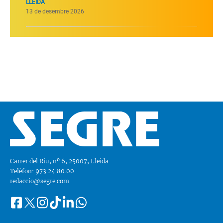
LLEIDA
13 de desembre 2026
Carrer del Riu, nº 6, 25007, Lleida
Telèfon: 973.24.80.00
redaccio@segre.com
Facebook
Instagram
Tiktok
Linkedin
Whatsapp
Segueix-
Twitter
nos