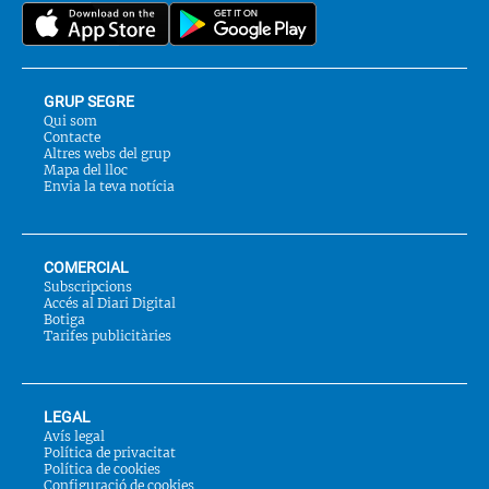
a::
GRUP SEGRE
Qui som
Contacte
Altres webs del grup
Mapa del lloc
Envia la teva notícia
COMERCIAL
Subscripcions
Accés al Diari Digital
Botiga
Tarifes publicitàries
LEGAL
Avís legal
Política de privacitat
Política de cookies
Configuració de cookies