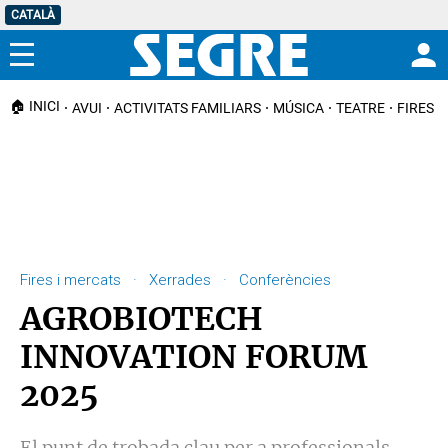
CATALÀ
Menú
🏠 INICI
AVUI
ACTIVITATS FAMILIARS
MÚSICA
TEATRE
FIRES I
Fires i mercats · Xerrades · Conferències
AGROBIOTECH
INNOVATION FORUM
2025
El punt de trobada clau per a professionals,