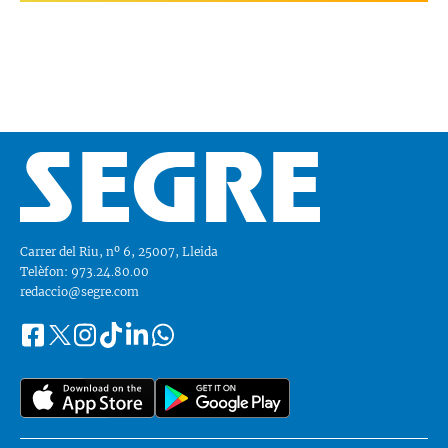
Carrer del Riu, nº 6, 25007, Lleida
Telèfon: 973.24.80.00
redaccio@segre.com
Facebook
Instagram
Tiktok
Linkedin
Whatsapp
Segueix-
Twitter
nos
a::