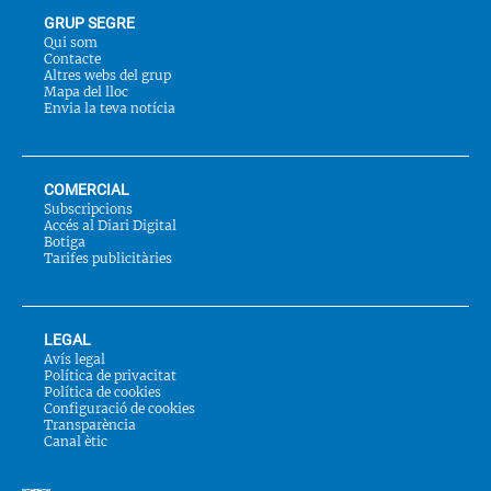
GRUP SEGRE
Qui som
Contacte
Altres webs del grup
Mapa del lloc
Envia la teva notícia
COMERCIAL
Subscripcions
Accés al Diari Digital
Botiga
Tarifes publicitàries
LEGAL
Avís legal
Política de privacitat
Política de cookies
Configuració de cookies
Transparència
Canal ètic