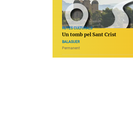
RUTES CULTURALS
Un tomb pel Sant Crist
BALAGUER
Permanent