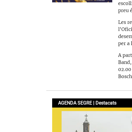
escoll
preu 
Les r
l'Ofic
desem
per a 
A par
Band,
02.00 
Bosch 
AGENDA SEGRE | Destacats