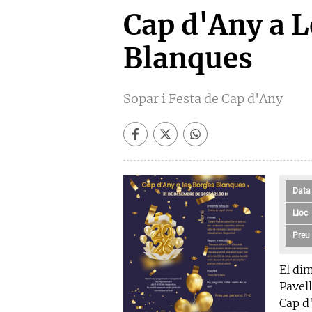
Cap d'Any a 
Blanques
Sopar i Festa de Cap d'Any
Data
Lloc
Preu
El dim
Pavell
Cap d