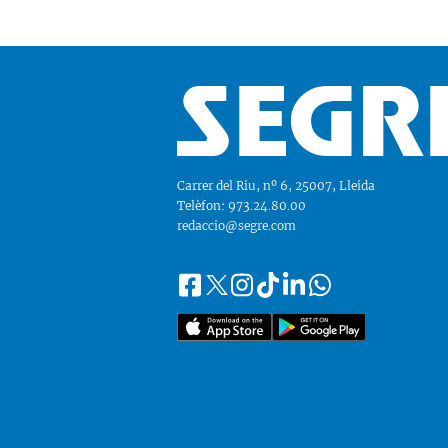
Carrer del Riu, nº 6, 25007, Lleida
Telèfon: 973.24.80.00
redaccio@segre.com
Facebook
Instagram
Tiktok
Linkedin
Whatsapp
Segueix-
Twitter
nos
a::