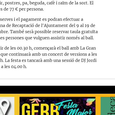
ir, postres, pa, beguda, cafè i raïm de la sort. El
és de 77 € per persona.
eserves i el pagament es podran efectuar a
ina de Recaptació de l'Ajuntament del 9 al 19 de
bre. També serà possible reservar taula gratuïta
les persones que vulguen assistir només al ball.
tir de les 00.30 h, començarà el ball amb La Gran
 que continuarà amb un concert de versions a les
h. La festa es tancarà amb una sessió de DJ Jordi
a les 04.00 h.