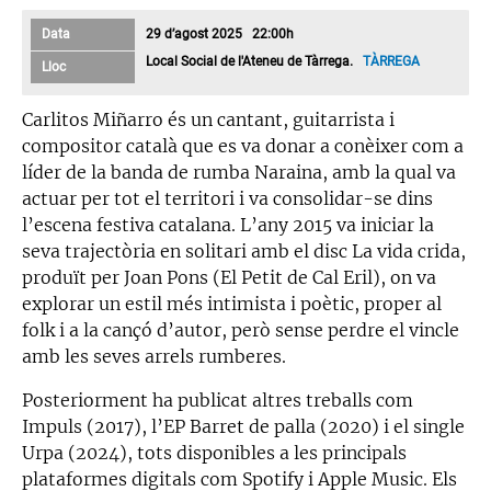
Data
29 d’agost 2025 22:00h
Local Social de l'Ateneu de Tàrrega.
TÀRREGA
Lloc
Carlitos Miñarro és un cantant, guitarrista i
compositor català que es va donar a conèixer com a
líder de la banda de rumba Naraina, amb la qual va
actuar per tot el territori i va consolidar-se dins
l’escena festiva catalana. L’any 2015 va iniciar la
seva trajectòria en solitari amb el disc La vida crida,
produït per Joan Pons (El Petit de Cal Eril), on va
explorar un estil més intimista i poètic, proper al
folk i a la cançó d’autor, però sense perdre el vincle
amb les seves arrels rumberes.
Posteriorment ha publicat altres treballs com
Impuls (2017), l’EP Barret de palla (2020) i el single
Urpa (2024), tots disponibles a les principals
plataformes digitals com Spotify i Apple Music. Els