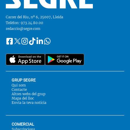
Carrer del Riu, nº 6, 25007, Lleida
Telèfon: 973.24.80.00
redaccio@segre.com
Facebook
Instagram
Tiktok
Linkedin
Whatsapp
Segueix-
Twitter
nos
a::
GRUP SEGRE
Qui som
Contacte
Altres webs del grup
Mapa del lloc
Envia la teva notícia
COMERCIAL
Subscripcions