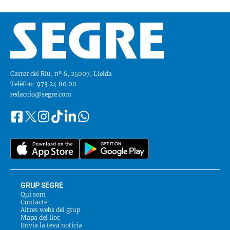
Carrer del Riu, nº 6, 25007, Lleida
Telèfon: 973.24.80.00
redaccio@segre.com
Facebook
Instagram
Tiktok
Linkedin
Whatsapp
Segueix-
Twitter
nos
a::
GRUP SEGRE
Qui som
Contacte
Altres webs del grup
Mapa del lloc
Envia la teva notícia