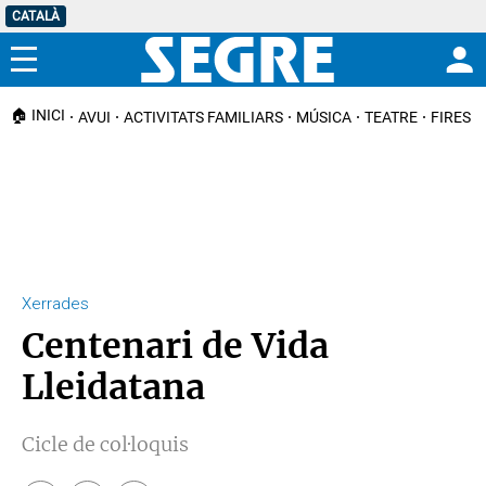
CATALÀ
Menú
🏠 INICI
AVUI
ACTIVITATS FAMILIARS
MÚSICA
TEATRE
FIRES I
Xerrades
Centenari de Vida
Lleidatana
Cicle de col·loquis