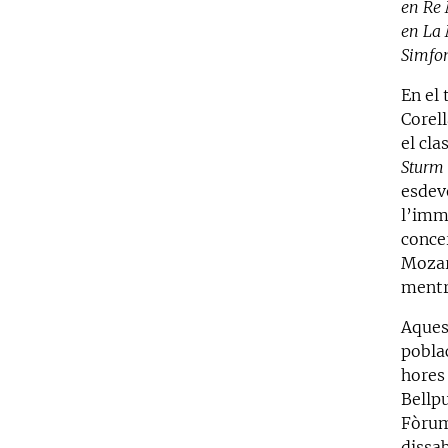
en Re
en La
Simfo
En el 
Corell
el cla
Sturm
esdev
l’imm
conce
Mozart
mentr
Aques
poblac
hores
Bellpu
Fòrum
dissab