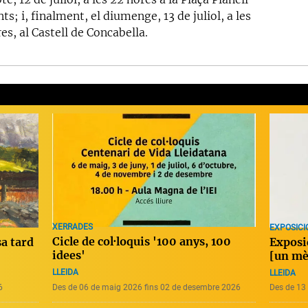
ts; i, finalment, el diumenge, 13 de juliol, a les
es, al Castell de Concabella.
XERRADES
EXPOSICI
Cicle de col·loquis '100 anys, 100
Exposi
sa tard
idees'
[un mè
LLEIDA
LLEIDA
6
Des de 06 de maig 2026 fins 02 de desembre 2026
Des de 13 