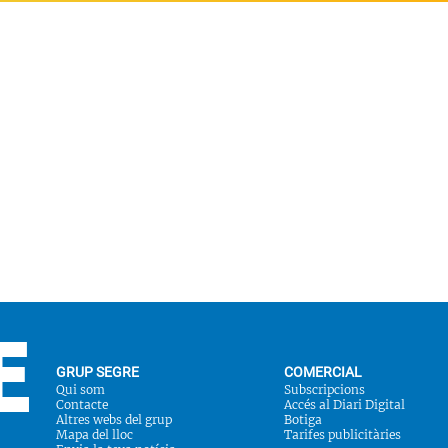
GRUP SEGRE
COMERCIAL
Qui som
Subscripcions
Contacte
Accés al Diari Digital
Altres webs del grup
Botiga
Mapa del lloc
Tarifes publicitàries