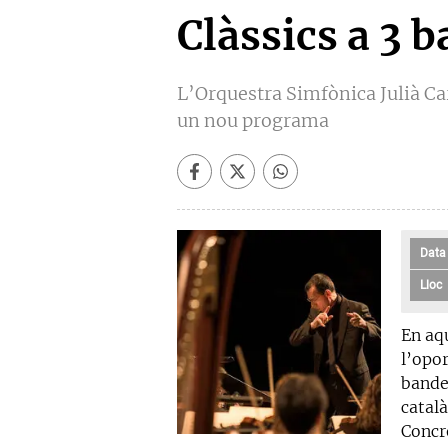
Clàssics a 3 
L’Orquestra Simfònica Julià Car
un nou programa
Data
Lloc
En aq
l’opor
bande
català
Concr