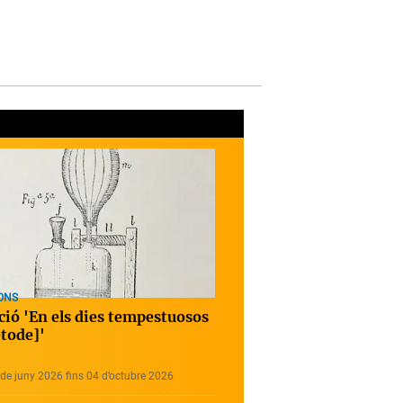
ONS
ció 'En els dies tempestuosos
tode]'
de juny 2026 fins 04 d’octubre 2026