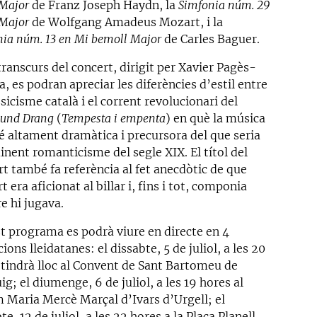
 Major
de Franz Joseph Haydn, la
Simfonia núm. 29
 Major
de Wolfgang Amadeus Mozart, i la
nia núm. 13 en Mi bemoll Major
de Carles Baguer.
transcurs del concert, dirigit per Xavier Pagès-
a, es podran apreciar les diferències d’estil entre
ssicisme català i el corrent revolucionari del
 und Drang
(
Tempesta i empenta
) en què la música
é altament dramàtica i precursora del que seria
inent romanticisme del segle XIX. El títol del
rt també fa referència al fet anecdòtic de que
 era aficionat al billar i, fins i tot, componia
e hi jugava.
t programa es podrà viure en directe en 4
ions lleidatanes: el dissabte, 5 de juliol, a les 20
 tindrà lloc al Convent de Sant Bartomeu de
ig; el diumenge, 6 de juliol, a les 19 hores al
 Maria Mercè Marçal d’Ivars d’Urgell; el
te, 12 de juliol, a les 22 hores a la Plaça Planell