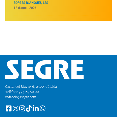
BORGES BLANQUES, LES
12 d’agost 2026
Carrer del Riu, nº 6, 25007, Lleida
Telèfon: 973.24.80.00
redaccio@segre.com
Facebook
Instagram
Tiktok
Linkedin
Whatsapp
Segueix-
Twitter
nos