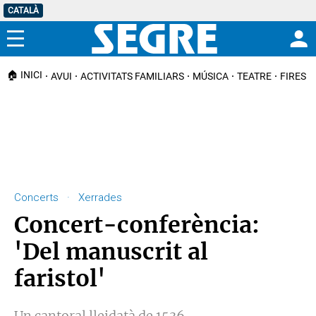
CATALÀ
Menú
🏠 INICI
AVUI
ACTIVITATS FAMILIARS
MÚSICA
TEATRE
FIRES I
Concerts · Xerrades
Concert-conferència:
'Del manuscrit al
faristol'
Un cantoral lleidatà de 1536