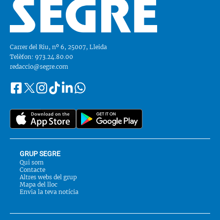
Carrer del Riu, nº 6, 25007, Lleida
Telèfon: 973.24.80.00
redaccio@segre.com
Facebook
Instagram
Tiktok
Linkedin
Whatsapp
Segueix-
Twitter
nos
a::
GRUP SEGRE
Qui som
Contacte
Altres webs del grup
Mapa del lloc
Envia la teva notícia