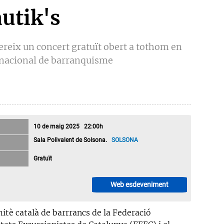
utik's
ereix un concert gratuït obert a tothom en
ernacional de barranquisme
10 de maig 2025 22:00h
Sala Polivalent de Solsona.
SOLSONA
Gratuït
Web esdeveniment
itè català de barrrancs de la Federació