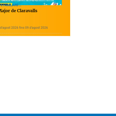
S FAMILIARS ...
ajor de Claravalls
d’agost 2026 fins 09 d’agost 2026