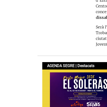
d'Enti
Centr
concer
dissa
Serà l
Troba
ciutat
Jovent
AGENDA SEGRE | Destacats