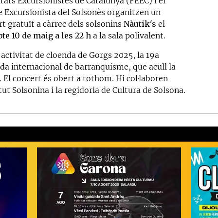
tats Excursionistes de Catalunya (FEEC) i el
e Excursionista del Solsonès organitzen un
t gratuït a càrrec dels solsonins
Nàutik's
el
bte 10 de maig a les 22 h
a la sala polivalent.
'activitat de cloenda de Gorgs 2025, la 19a
da internacional de barranquisme, que acull la
. El concert és obert a tothom. Hi col·laboren
ut Solsonina i la regidoria de Cultura de Solsona.