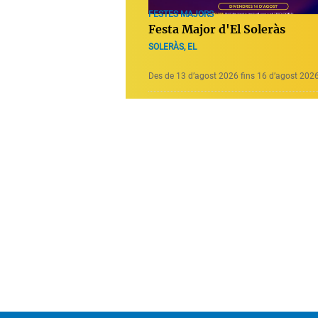
FESTES MAJORS
Festa Major d'El Soleràs
SOLERÀS, EL
Des de 13 d’agost 2026 fins 16 d’agost 202