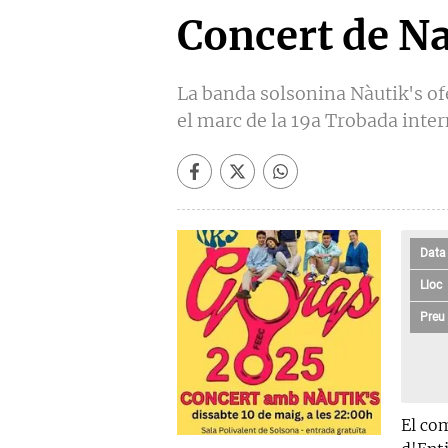
Concert de Na
La banda solsonina Nàutik's of
el marc de la 19a Trobada int
Data
Lloc
Preu
El com