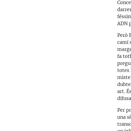
Conce
darrer
féssim
ADN p
Però E
camí s
marges
fa to
pregu
totes 
miste
dubtes
art. 
difusa
Per pr
una s
transc
un igl