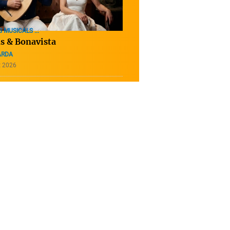
 MUSICALS ...
s & Bonavista
ARDA
t 2026