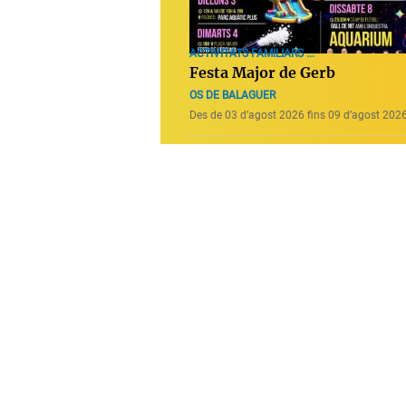
ACTIVITATS FAMILIARS ...
Festa Major de Gerb
OS DE BALAGUER
Des de 03 d’agost 2026 fins 09 d’agost 202