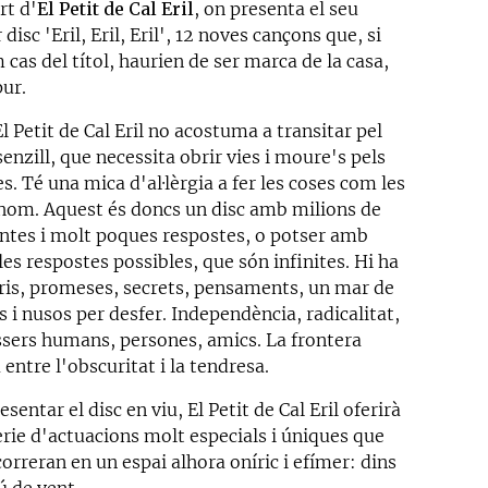
rt d'
El Petit de Cal Eril
, on presenta el seu
 disc 'Eril, Eril, Eril', 12 noves cançons que, si
 cas del títol, haurien de ser marca de la casa,
ur.
l Petit de Cal Eril no acostuma a transitar pel
enzill, que necessita obrir vies i moure's pels
. Té una mica d'al·lèrgia a fer les coses com les
thom. Aquest és doncs un disc amb milions de
ntes i molt poques respostes, o potser amb
les respostes possibles, que són infinites. Hi ha
ris, promeses, secrets, pensaments, un mar de
 i nusos per desfer. Independència, radicalitat,
Éssers humans, persones, amics. La frontera
 entre l'obscuritat i la tendresa.
esentar el disc en viu, El Petit de Cal Eril oferirà
èrie d'actuacions molt especials i úniques que
orreran en un espai alhora oníric i efímer: dins
ú de vent.