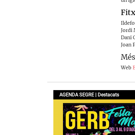
Fit
Ildefo
Jordi
Dani 
Joan P
Més
Web
E
AGENDA SEGRE | Destacats