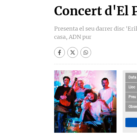
Concert d'El P
Presenta el seu darrer disc 'Eri
casa, ADN pur
Data
Lloc
Preu
Obse