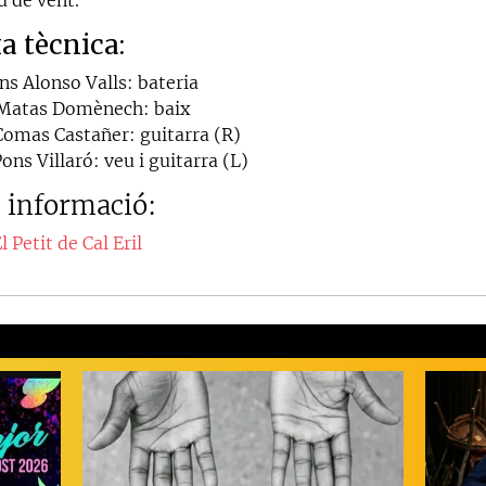
xa tècnica:
ns Alonso Valls: bateria
 Matas Domènech: baix
Comas Castañer: guitarra (R)
ons Villaró: veu i guitarra (L)
 informació:
l Petit de Cal Eril