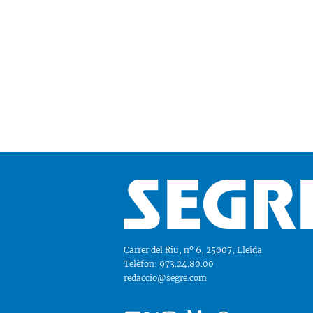
Carrer del Riu, nº 6, 25007, Lleida
Telèfon: 973.24.80.00
redaccio@segre.com