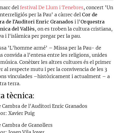
 marc del
festival De Llum i Tenebres
, concert 'Un
nterreligiós per la Pau' a càrrec del
Cor de
a de l'Auditori Enric Granados
i l'
Orquestra
nica del Vallès
, on es troben la cultura cristiana,
va i l'islàmica per pregar per la pau.
ssa 'L'homme armé' – Missa per la Pau- de
s convida a l'entesa entre les religions, unides
 música. Conèixer les altres cultures és el primer
r al respecte mutu i per la convivencia de les 3
ions vinculades –històricament i actualment – a
tra terra.
xa tècnica:
e Cambra de l'Auditori Enric Granados
tor: Xavier Puig
e Cambra de Granollers
or: Josep Vila Jover