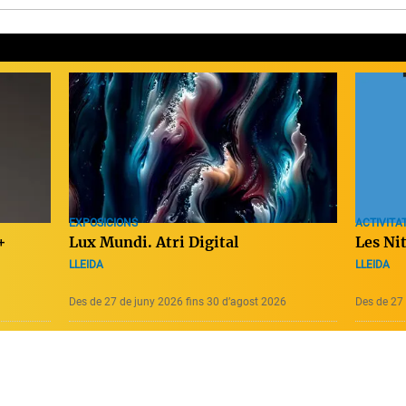
EXPOSICIONS
ACTIVITAT
+
Lux Mundi. Atri Digital
Les Ni
LLEIDA
LLEIDA
Des de 27 de juny 2026 fins 30 d’agost 2026
Des de 27 