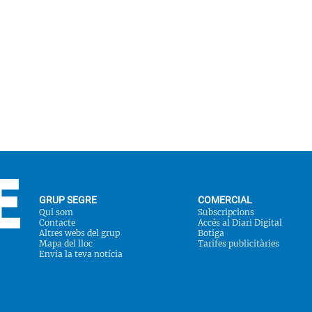
GRUP SEGRE
COMERCIAL
Qui som
Subscripcions
Contacte
Accés al Diari Digital
Altres webs del grup
Botiga
Mapa del lloc
Tarifes publicitàries
Envia la teva notícia