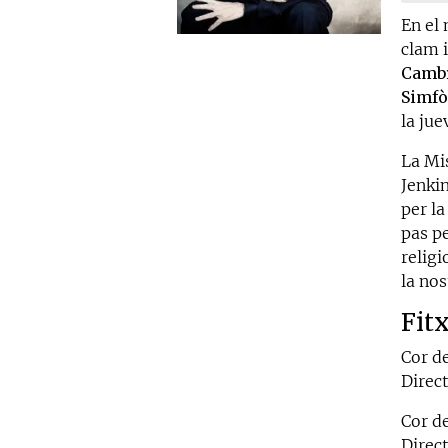
En el
clam i
Cambr
Simfò
la jue
La Mi
Jenkin
per la
pas pe
relig
la nos
Fit
Cor d
Direc
Cor d
Direct