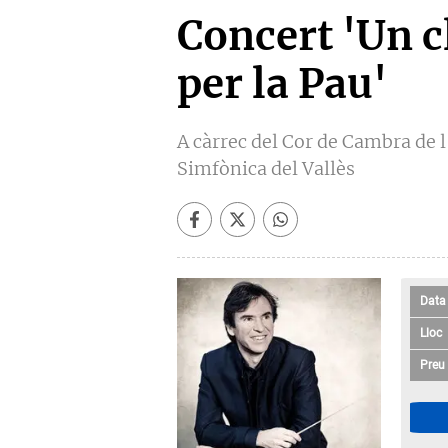
Concert 'Un c
per la Pau'
A càrrec del Cor de Cambra de l
Simfònica del Vallès
Data
Lloc
Preu