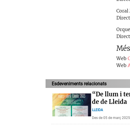
Coral
Direc
Orque
Direc
Més
Web
Web
Esdeveniments relacionats
“De llum i te
de de Lleida
LLEIDA
Des de 05 de març 2025 