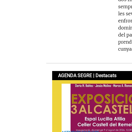
sempr
les se
enfro
domin
del pa
prend
cunya
AGENDA SEGRE | Destacats