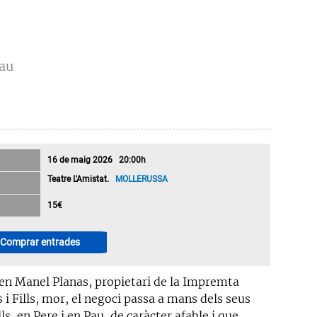
rau
16 de maig 2026 20:00h
Teatre L'Amistat.
MOLLERUSSA
15€
Comprar entrades
en Manel Planas, propietari de la Impremta
 i Fills, mor, el negoci passa a mans dels seus
lls, en Pere i en Pau, de caràcter afable i que