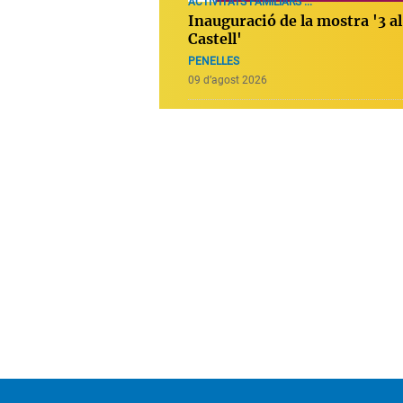
ACTIVITATS FAMILIARS ...
Inauguració de la mostra '3 al
Castell'
PENELLES
09 d’agost 2026