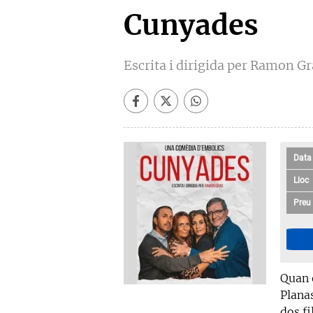
Cunyades
Escrita i dirigida per Ramon G
Data
Lloc
Preu
Quan 
Planas
dos fi