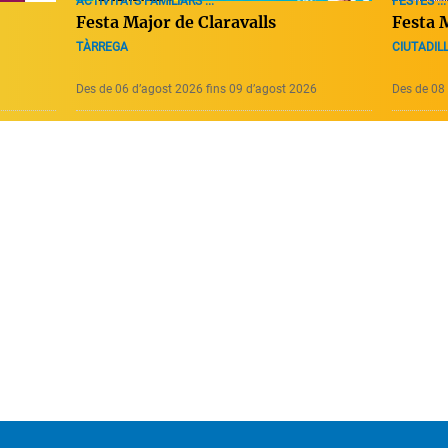
ACTIVITATS FAMILIARS ...
FESTES ...
Festa Major de Claravalls
Festa M
TÀRREGA
CIUTADIL
Des de 06 d’agost 2026 fins 09 d’agost 2026
Des de 08 