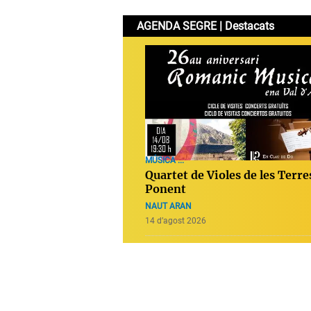
AGENDA SEGRE | Destacats
MÚSICA ...
Quartet de Violes de les Terre
Ponent
NAUT ARAN
14 d’agost 2026