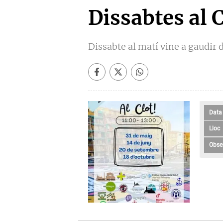
Dissabtes al C
Dissabte al matí vine a gaudir d
Data
Lloc
Obse