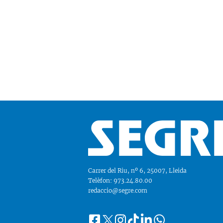
Carrer del Riu, nº 6, 25007, Lleida
Telèfon: 973.24.80.00
redaccio@segre.com
Facebook
Instagram
Tiktok
Linkedin
Whatsapp