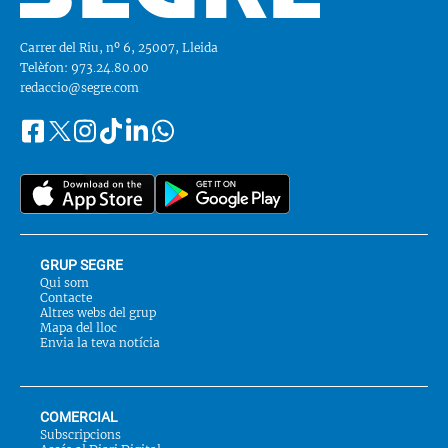
Carrer del Riu, nº 6, 25007, Lleida
Telèfon: 973.24.80.00
redaccio@segre.com
Facebook
Instagram
Tiktok
Linkedin
Whatsapp
Segueix-
Twitter
nos
a::
GRUP SEGRE
Qui som
Contacte
Altres webs del grup
Mapa del lloc
Envia la teva notícia
COMERCIAL
Subscripcions