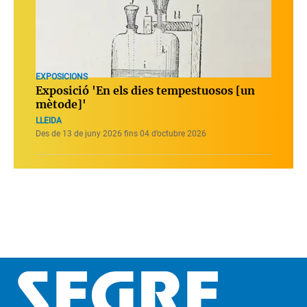
EXPOSICIONS
Exposició 'En els dies tempestuosos [un
mètode]'
LLEIDA
Des de 13 de juny 2026 fins 04 d’octubre 2026