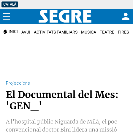
CATALÀ
Menú
🏠 INICI
AVUI
ACTIVITATS FAMILIARS
MÚSICA
TEATRE
FIRES I
Projeccions
El Documental del Mes:
'GEN_'
A l’hospital públic Niguarda de Milà, el poc
convencional doctor Bini lidera una missió