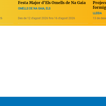
Projecc
Festa Major d'Els Omells de Na Gaia
formig
OMELLS DE NA GAIA, ELS
LLEIDA
26
Des de 12 d’agost 2026 fins 16 d’agost 2026
13 de des