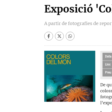
Exposició 'Co
A partir de fotografies de repo
Data
Lloc
Preu
De qui
colos
fotog
l’exp