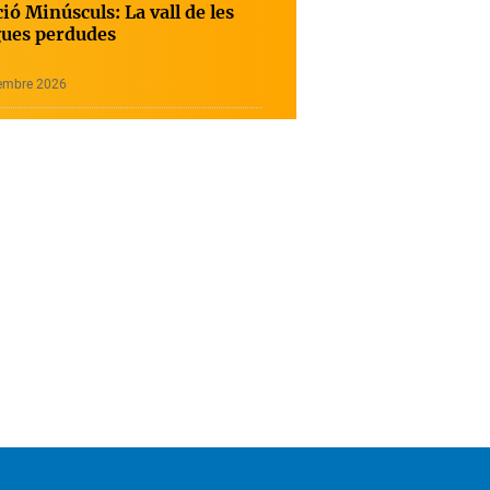
ió Minúsculs: La vall de les
ues perdudes
embre 2026