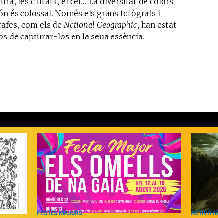
ura, les ciutats, el cel… La diversitat de colors
ón és colossal. Només els grans fotògrafs i
rafes, com els de
National Geographic
, han estat
os de capturar-los en la seua essència.
ACTIVITAT
FESTES MAJORS