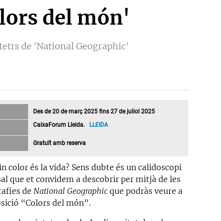
lors del món'
rtetrs de 'National Geographic'
Des de 20 de març 2025 fins 27 de juliol 2025
CaixaForum Lleida.
LLEIDA
Gratuït amb reserva
n color és la vida? Sens dubte és un calidoscopi
sal que et convidem a descobrir per mitjà de les
rafies de
National Geographic
que podràs veure a
osició “Colors del món”.