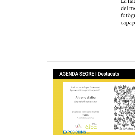
La nat
del m
fotòg
capaç
AGENDA SEGRE | Destacats
EXPOSICIONS ...