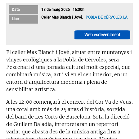
Data
18 de maig 2025 16:30h
Celler Mas Blanch i Jové.
POBLA DE CÉRVOLES, LA
Lloc
Web esdeveniment
El celler Mas Blanch i Jové, situat entre muntanyes i
vinyes ecològiques a la Pobla de Cérvoles, serà
l’escenari d'una jornada cultural molt especial, que
combinarà música, art i vi en el seu interior, en un
entorn d’arquitectura moderna i plena de
sensibilitat artística.
A les 12:00 començarà el concert del Cor Va de Veus,
una coral amb més de 25 anys d’història, sorgida
del barri de Les Corts de Barcelona. Sota la direcció
de Guillem Baladia, interpretaran un repertori
variat que abasta des de la música antiga fins a
adaptacions de música pop i catalana. Mentre