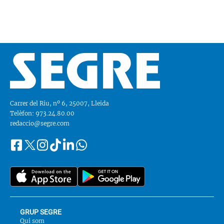
Carrer del Riu, nº 6, 25007, Lleida
Telèfon: 973.24.80.00
redaccio@segre.com
Facebook
Instagram
Tiktok
Linkedin
Whatsapp
Segueix-
Twitter
nos
a::
GRUP SEGRE
Qui som