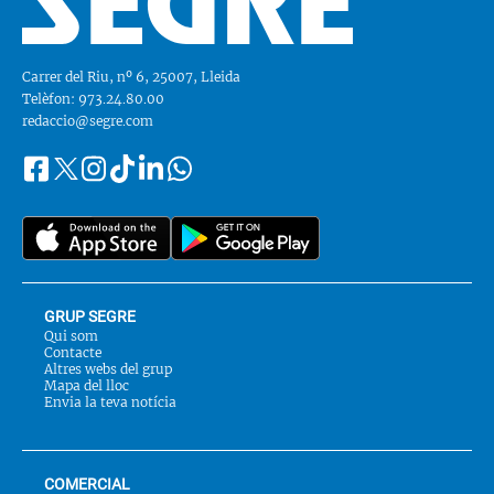
Carrer del Riu, nº 6, 25007, Lleida
Telèfon: 973.24.80.00
redaccio@segre.com
Facebook
Instagram
Tiktok
Linkedin
Whatsapp
Segueix-
Twitter
nos
a::
GRUP SEGRE
Qui som
Contacte
Altres webs del grup
Mapa del lloc
Envia la teva notícia
COMERCIAL