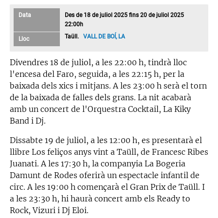
Data
Des de 18 de juliol 2025 fins 20 de juliol 2025
22:00h
Taüll.
VALL DE BOÍ, LA
Lloc
Divendres 18 de juliol, a les 22:00 h, tindrà lloc
l'encesa del Faro, seguida, a les 22:15 h, per la
baixada dels xics i mitjans. A les 23:00 h serà el torn
de la baixada de falles dels grans. La nit acabarà
amb un concert de l'Orquestra Cocktail, La Kiky
Band i Dj.
Dissabte 19 de juliol, a les 12:00 h, es presentarà el
llibre Los feliços anys vint a Taüll, de Francesc Ribes
Juanati. A les 17:30 h, la companyia La Bogeria
Damunt de Rodes oferirà un espectacle infantil de
circ. A les 19:00 h començarà el Gran Prix de Taüll. I
a les 23:30 h, hi haurà concert amb els Ready to
Rock, Vizuri i Dj Eloi.