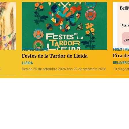
FIRES I M
FESTES MAJORS
Fira d
Festes de la Tardor de Lleida
BELLVER 
LLEIDA
6
Des de 25 de setembre 2026 fins 29 de setembre 2026
10 d’agos