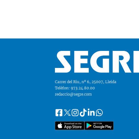
Carrer del Riu, nº 6, 25007, Lleida
Telèfon: 973.24.80.00
redaccio@segre.com
Facebook
Instagram
Tiktok
Linkedin
Whatsapp
Segueix-
Twitter
nos
a::