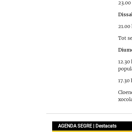
23.00 
Dissa
21.00 
Tot se
Diume
12.30
popul
17.30
Cloen
xocol
AGENDA SEGRE | Destacats