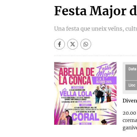
Festa Major d
Una festa que uneix veïns, cul
Data
Lloc
Diven
20.00
crema
ganiv