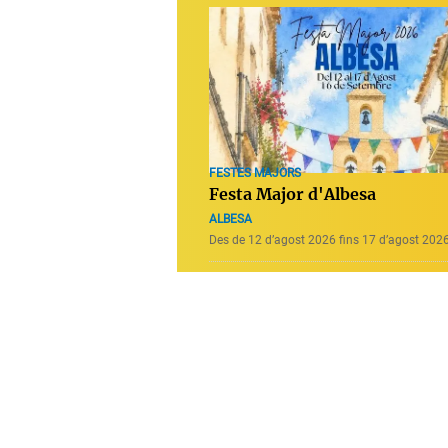
FESTES MAJORS
Festa Major d'Albesa
ALBESA
Des de 12 d’agost 2026 fins 17 d’agost 202