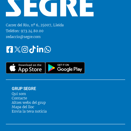
Carrer del Riu, nº 6, 25007, Lleida
Telèfon: 973.24.80.00
redaccio@segre.com
Facebook
Instagram
Tiktok
Linkedin
Whatsapp
Segueix-
Twitter
nos
a::
GRUP SEGRE
Qui som
Contacte
Altres webs del grup
Mapa del lloc
Envia la teva notícia