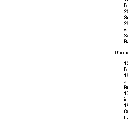
l
2
S
2
v
S
B
Diume
1
l
1
a
B
1
i
1
O
t