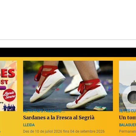
ACTIVITATS FAMILIARS ...
RUTES CU
Sardanes a la Fresca al Segrià
Un tom
LLEIDA
BALAGUE
6
Des de 10 de juliol 2026 fins 04 de setembre 2026
Permanen