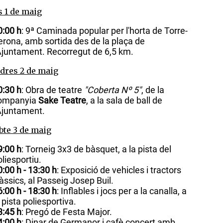
s 1 de maig
0:00 h
: 9ª Caminada popular per l'horta de Torre-
erona, amb sortida des de la plaça de
'Ajuntament. Recorregut de 6,5 km.
dres 2 de maig
0:30 h
: Obra de teatre
"Coberta Nº 5"
, de la
ompanyia
Sake Teatre
, a la sala de ball de
'Ajuntament.
bte 3 de maig
9:00 h
: Torneig 3x3 de bàsquet, a la pista del
oliesportiu.
0:00 h - 13:30 h
: Exposició de vehicles i tractors
làssics, al Passeig Josep Buil.
6:00 h - 18:30 h
: Inflables i jocs per a la canalla, a
a pista poliesportiva.
3:45 h
: Pregó de Festa Major.
4:00 h
: Dinar de Germanor i cafè concert amb