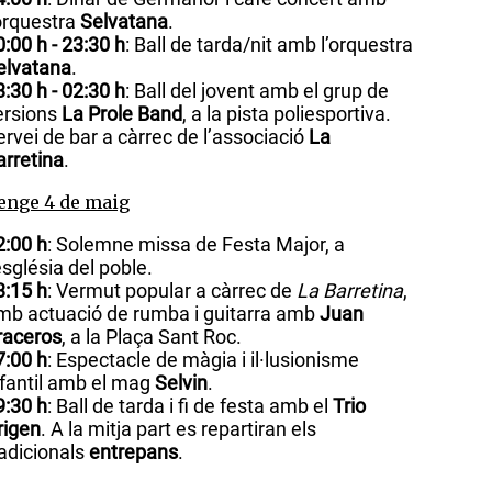
’orquestra
Selvatana
.
0:00 h - 23:30 h
: Ball de tarda/nit amb l’orquestra
elvatana
.
3:30 h - 02:30 h
: Ball del jovent amb el grup de
ersions
La Prole Band
, a la pista poliesportiva.
ervei de bar a càrrec de l’associació
La
arretina
.
nge 4 de maig
2:00 h
: Solemne missa de Festa Major, a
’església del poble.
3:15 h
: Vermut popular a càrrec de
La Barretina
,
mb actuació de rumba i guitarra amb
Juan
raceros
, a la Plaça Sant Roc.
7:00 h
: Espectacle de màgia i il·lusionisme
nfantil amb el mag
Selvin
.
9:30 h
: Ball de tarda i fi de festa amb el
Trio
rigen
. A la mitja part es repartiran els
radicionals
entrepans
.