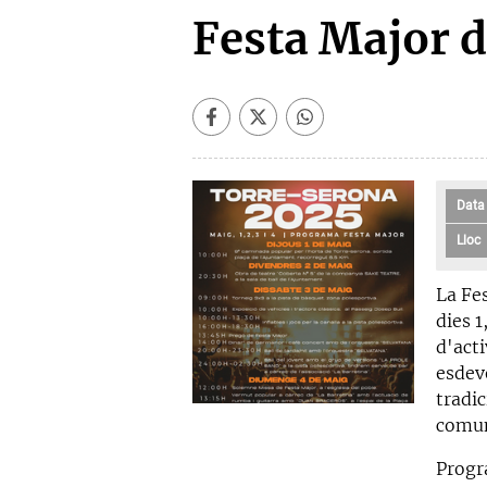
Festa Major 
Data
Lloc
La Fe
dies 1
d'acti
esdev
tradic
comun
Prog