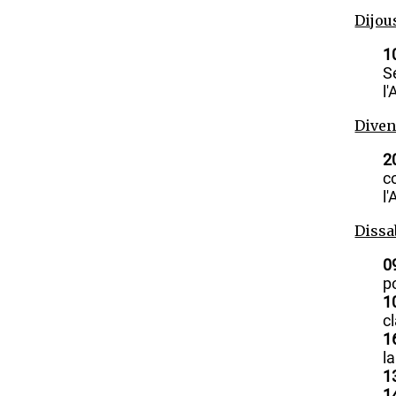
Dijou
1
S
l
Diven
2
c
l
Dissa
0
p
1
c
1
l
1
1