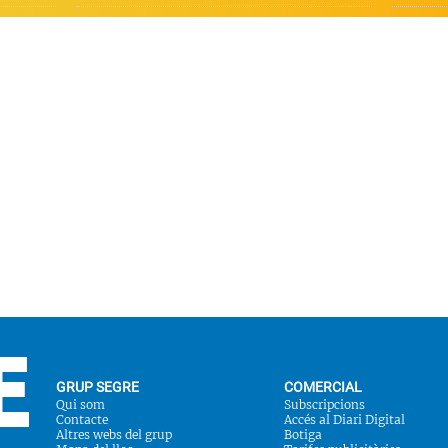
GRUP SEGRE
COMERCIAL
Qui som
Subscripcions
Contacte
Accés al Diari Digital
Altres webs del grup
Botiga