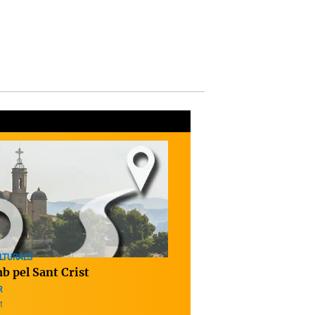
LTURALS
b pel Sant Crist
R
t